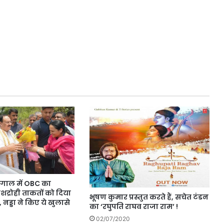
ंगाल में OBC का
शद्रोही ताकतों को दिया
भूषण कुमार प्रस्तुत करते हैं, सचेत टंडन
, नड्डा ने किए ये खुलासे
का ‘रघुपति राघव राजा राम’ !
02/07/2020