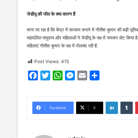
जेडीयू की जीत के क्या कारण हैं
माना जा रहा है कि केंद्र में सरकार बनाने में नीतीश कुमार की बड़ी भूम
महादलित समुदाय और महिलाओं ने जेडीयू के पक्ष में जमकर वोट किया है. ब
महिलाएं नीतीश कुमार के पक्ष में गोलबंद रही हैं.
Post Views:
415
F
T
W
M
E
S
a
w
h
e
m
h
c
itt
at
s
ai
ar
e
er
s
s
l
e
LinkedIn
Tu
Facebook
X
b
A
e
o
p
n
o
p
g