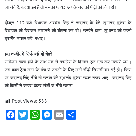
जो बोते हैं, वह अच्छा है तो उसका फायदा आपके बाद की पीढ़ी को होगा ही।
दोपहर 1.10 बजे विधायक अवधेश सिंह ने सदानंद के बेटे शुभानंद मुकेश के
विधायक की विरासत संभालने की घोषणा कर दी। उन्होंने कहा, शुभानंद की पहली
ट्रेनिंग सफल रही, बधाई।
इस तस्वीर में सिर्फ यही दो चेहरे
सम्मेलन खत्म होने के साथ मंच से कांग्रेस के दिग्गज एक-एक कर उतरने लगे।
उस वक्त ऐसा लगा कि मंच से उतरने के लिए लगी सीढ़ी सियासी बन गई हो। जिस
पर सदानंद सिंह नीचे तो उनके बेटे शुभानंद मुकेश ऊपर नजर आए। सदानंद सिंह
को किसी ने सहारा देकर सीढ़ी से नीचे उतारा।
Post Views:
533
F
T
W
M
E
S
a
w
h
e
m
h
c
itt
at
s
ai
ar
LinkedIn
Tumblr
Pinterest
Reddit
VKontakte
Share via Email