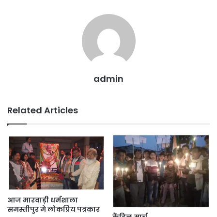
o
p
g
k
er
admin
Related Articles
आज मारवाड़ी धर्मशाला
समस्तीपुर मे लोकप्रिय पत्रकार
कैंडिल मार्च