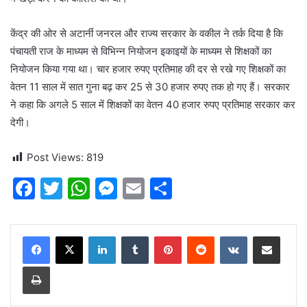
केंद्र की ओर से अटार्नी जनरल और राज्य सरकार के वकील ने तर्क दिया है कि
पंचायती राज के माध्यम से विभिन्न नियोजन इकाइयों के माध्यम से शिक्षकों का
नियोजन किया गया था। चार हजार रुपए प्रतिमाह की दर से रखे गए शिक्षकों का
वेतन 11 साल में सात गुना बढ़ कर 25 से 30 हजार रुपए तक हो गए हैं। सरकार
ने कहा कि अगले 5 साल में शिक्षकों का वेतन 40 हजार रुपए प्रतिमाह सरकार कर
देगी।
Post Views:
819
F
T
W
M
E
S
a
w
h
e
m
h
c
itt
at
s
ai
ar
LinkedIn
Tumblr
Pinterest
Reddit
VKontakte
Share via Email
e
er
s
s
l
e
Print
b
A
e
o
p
n