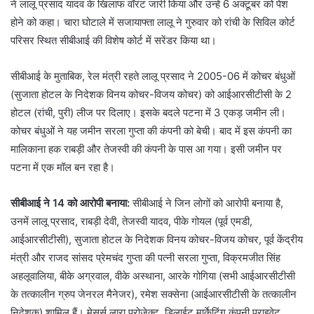
ने लालू प्रसाद यादव के खिलाफ वॉरंट जारी किया और उन्हें 6 अक्टूबर को पेश
होने को कहा। चारा घोटाले में सजायाफ्ता लालू ने गुरुवार को रांची के सिविल कोर्ट
परिसर स्थित सीबीआई की विशेष कोर्ट में सरेंडर किया था।
सीबीआई के मुताबिक, रेल मंत्री रहते लालू प्रसाद ने 2005-06 में कोचर बंधुओं
(सुजाता होटल के निदेशक विनय कोचर-विजय कोचर) को आईआरसीटीसी के 2
होटल (रांची, पुरी) लीज पर दिलाए। इसके बदले पटना में 3 एकड़ जमीन ली।
कोचर बंधुओं ने यह जमीन सरला गुप्ता की कंपनी को बेची। बाद में इस कंपनी का
मालिकाना हक राबड़ी और तेजस्वी की कंपनी के पास आ गया। इसी जमीन पर
पटना में एक मॉल बन रहा है।
सीबीआई ने 14 को आरोपी बनाया:
सीबीआई ने जिन लोगों को आरोपी बनाया है,
उनमें लालू प्रसाद, राबड़ी देवी, तेजस्वी यादव, पीके गोयल (पूर्व एमडी,
आईआरसीटीसी), सुजाता होटल के निदेशक विनय कोचर-विजय कोचर, पूर्व केंद्रीय
मंत्री और राजद सांसद प्रेमचंद गुप्ता की पत्नी सरला गुप्ता, विक्रमजीत सिंह
अहलूवालिया, बीके अग्रवाल, वीके अस्थाना, आरके गोगिया (सभी आईआरसीटीसी
के तत्कालीन ग्रुप जेनरल मैनेजर), रमेश सक्सेना (आईआरसीटीसी के तत्कालीन
निदेशक) शामिल हैं। मेसर्स लारा प्रोजेक्ट, डिलाईट मार्केटिंग कंपनी प्राइवेट