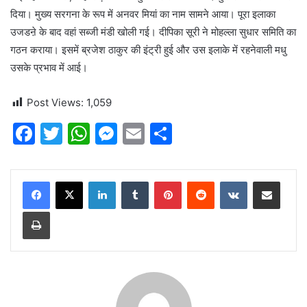
दिया। मुख्य सरगना के रूप में अनवर मियां का नाम सामने आया। पूरा इलाका
उजडऩे के बाद वहां सब्जी मंडी खोली गई। दीपिका सूरी ने मोहल्ला सुधार समिति का
गठन कराया। इसमें ब्रजेश ठाकुर की इंट्री हुई और उस इलाके में रहनेवाली मधु
उसके प्रभाव में आई।
Post Views:
1,059
F
T
W
M
E
S
a
w
h
e
m
h
c
itt
at
s
ai
ar
LinkedIn
Tumblr
Pinterest
Reddit
VKontakte
Share via Email
e
er
s
s
l
e
Print
b
A
e
o
p
n
o
p
g
k
er