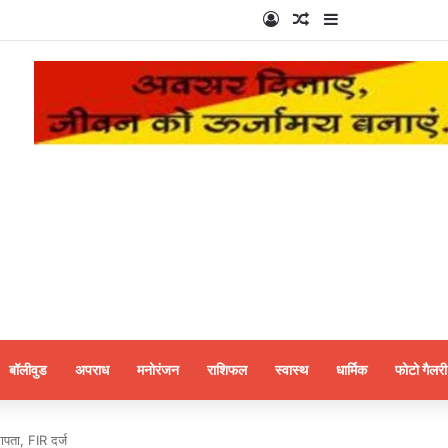
Log In
Random Article
Sidebar
बॉलीवुड
अपराध
मनोरंजन
राशिफल
स्वास्थ
धार्मिक
फोटो गैलरी
लापता, FIR दर्ज