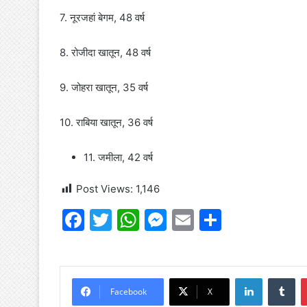
7. नूरजहां बेगम, 48 वर्ष
8. रोजीदा खातून, 48 वर्ष
9. जोहरा खातून, 35 वर्ष
10. राबिया खातून, 36 वर्ष
11. जमीला, 42 वर्ष
Post Views:
1,146
F
T
W
M
E
S
a
w
h
e
m
h
c
itt
at
s
ai
ar
e
er
s
s
l
e
LinkedIn
Tu
Facebook
X