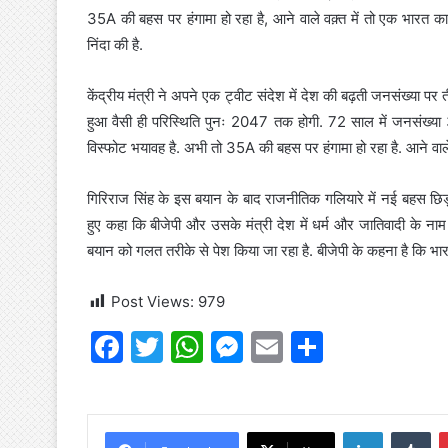
35A की बहस पर हंगामा हो रहा है, आने वाले वक़्त में तो एक भारत क
निंदा की है.
केंद्रीय मंत्री ने अपने एक ट्वीट संदेश में देश की बढ़ती जनसंख्या पर
हुआ वैसी ही परिस्थिति पुनः 2047 तक होगी. 72 साल में जनसंख्या
विस्फोट भयावह है. अभी तो 35A की बहस पर हंगामा हो रहा है. आने वाले
गिरिराज सिंह के इस बयान के बाद राजनीतिक गलियारे में नई बहस छिड़ 
हुए कहा कि बीजेपी और उसके मंत्री देश में धर्म और जातिवादी के न
बयान को गलत तरीके से पेश किया जा रहा है. बीजेपी के कहना है कि भ
Post Views:
979
F
T
W
M
E
S
a
w
h
e
m
h
c
itt
at
s
ai
ar
e
er
s
s
l
e
LinkedIn
Tu