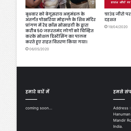
बुधवार को बेगूसराय अनुमंडल के
ग्राउंड जीरो पर
अंतर्गत पोखरिया मोहल्ले के शिव मंदिर
दहशत
प्रांगण में रेड क्रॉस सोसाइटी के द्वारा
19/04/2020
करीब 50 जरूरतमंद लोगों को चिन्हित
करके सोशल डिस्टेंसिंग का पालन
करते हुए राहत वितरण किया गया।
06/05/2020
हमारे बारें में
हमसे संपर
coming soon...
Address :-
Hanuman N
Mandir Ro
India.